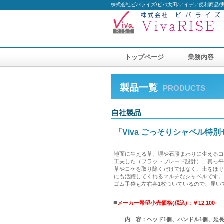
株式会社ビバライズ/ビバ太田/アイデア便利商品/
トップページ
業務内容
製品一覧
PRODUCTS
自社製品
「Viva ごっそりシャベル特
地面に生える草、塀や石段まわりに生える
工夫した（フラットブレード設計）、真っ
草やコケを取り除くだけではなく、土をほ
にも活躍してくれるマルチなシャベルです
ゴム手袋も左右各1枚ついているので、届い
■
メーカー希望小売価格(税込)：￥12,100-
内 容：ヘッド1個、ハンドル1個、延