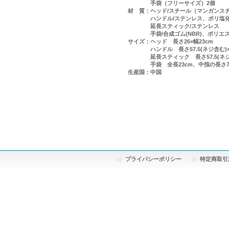
手袋（フリーサイズ）2個
材 質：ヘッド/スチール（マンガンス
ハンドル/ステンレス、ポリ塩化
延長スティック/ステンレス
手袋/合成ゴム(NBR)、ポリエス
サイズ：ヘッド 長さ26×幅23cm
ハンドル 長さ57.5(ネジ含む)×直
延長スティック 長さ57.5(ネジ含む
手袋 全長23cm、中指の長さ7.5c
生産国：中国
プライバシーポリシー
特定商取引