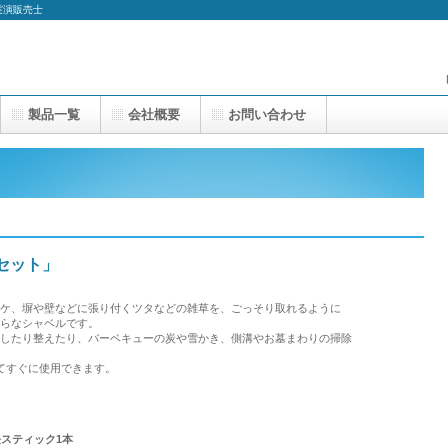
実演販売士
製品一覧
会社概要
お問い合わせ
別セット」
コケ、塀や壁などに張り付くツタなどの雑草を、ごっそり取れるように
平らなシャベルです。
ぐしたり整えたり、バーベキューの炭や雪かき、側溝やお墓まわりの掃除
。
てすぐに使用できます。
長スティック1本