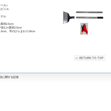
チール）
ビニル
テル
径2.5cm
)×直径2.5cm
m、手のひらまわり19cm
法に関する記述